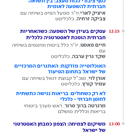
כסף ציבורי ככוח מעצב: בין תשואה
חברתית להשפעה לאומית
איציק לארי
,יו"ר מפעל הפיס בשיחה עם
צביקה זרחיה
, כלכליסט
עסקים בעידן של השפעה: כשהאחריות
12:15
חברתית הופכת לאסטרטגיה כלכלית
חיים סאמט
, יו"ר כלל ביטוח ופיננסים בשיחה
עם
שקד גרין ערבה
, כלכליסט
האוכלוסייה מזדקנת: האתגרים המרכזיים
של ישראל בתחום הסיעוד
אורן לוי
, מנכ"ל קבוצת דנאל בשיחה עם
עמיר קורץ
, כלכליסט
לא רק כשחולים: בריאות נגישה כתשתית
לחוסן חברתי - כלכלי
מרגרטה ברוך סרור
, ראש מערך ביטוחי
בריאות וכללית מושלם
משיקום לצמיחה: הצפון כמבחן האסטרטגי
13:00
של ישראל