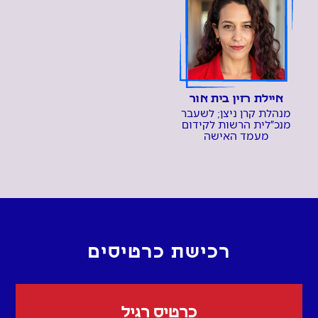
איילת רזין בית אור
מנהלת קרן ניצן; לשעבר
מנכ״לית הרשות לקידום
מעמד האישה
רכישת כרטיסים
כרטיס רגיל