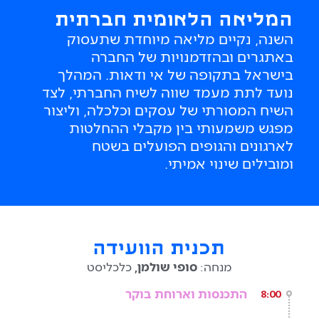
המליאה הלאומית חברתית
השנה, נקיים מליאה מיוחדת שתעסוק
באתגרים ובהזדמנויות של החברה
בישראל בתקופה של אי ודאות. המהלך
נועד לתת מעמד שווה לשיח החברתי, לצד
השיח המסורתי של עסקים וכלכלה, וליצור
מפגש משמעותי בין מקבלי ההחלטות
לארגונים והגופים הפועלים בשטח
ומובילים שינוי אמיתי.
תכנית הוועידה
מנחה:
סופי שולמן,
כלכליסט
התכנסות וארוחת בוקר
8:00