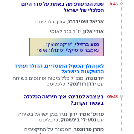
שנת הכרעות: מה באמת על סדר היום
8:45
הכלכלי של ישראל
אריאל שמידברג
, עורך כלכליסט
אורי אלון
, יו"ר בנק לאומי
נטע ברזילי,
'אוקסיטוצין':
נאמבר מוסיקלי ומונולוג אישי
לאן הולך הכסף? המוסדיים, הדולר ועתיד
ההשקעות בישראל
יורם נוה
, מנכ"ל כלל ביטוח ופיננסים בשיחה
עם
ירדן רוז'נסקי
, כלכליסט
בין צבא למדינה: איך תיראה הכלכלה
09:45
בעשור הקרוב?
פרופ' אמיר ירון
, נגיד בנק ישראל בשיחה
עם
נטע-לי בינשטוק,
כלכליסט
מהרן פרוזנפר
, הממונה על התקציבים