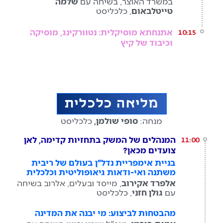
במשרד האוצר, בשיחה עם
שלמה
טייטלבאום
, כלכליסט
אתנחתא מוסיקלית: נטוורקינג, מוסיקה
10:15
וכיבוד של קיץ
מליאה כלכלית
מנחה:
סופי שולמן,
כלכליסט
המנהלים של המשק בתחזיות קדימה, לאן
11:00
צועדים מכאן?
בניית אימפריית נדל״ן בעולם של ריבית
משתנה ואי-ודאות גיאופוליטית וכלכלית
אלפרד אקירוב
, מייסד ובעלים, אלרוב בשיחה
עם
גולן חזני
, כלכליסט
מהבטחות לביצוע: מי יבנה את המדינה