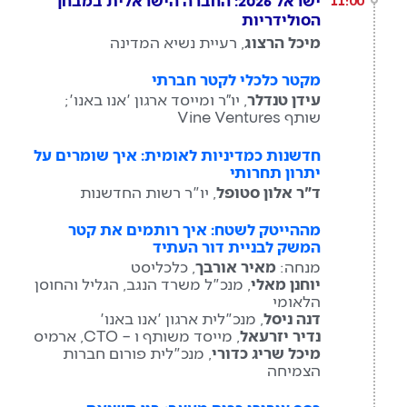
ישראל 2026: החברה הישראלית במבחן
11:00
הסולידריות
מיכל הרצוג
, רעיית נשיא המדינה
מקטר כלכלי לקטר חברתי
עידן טנדלר
, יו״ר ומייסד ארגון 'אנו באנו';
שותף Vine Ventures
חדשנות כמדיניות לאומית: איך שומרים על
יתרון תחרותי
ד"ר אלון סטופל
, יו"ר רשות החדשנות
מההייטק לשטח: איך רותמים את קטר
המשק לבניית דור העתיד
מנחה:
מאיר אורבך
, כלכליסט
יוחנן מאלי
, מנכ"ל משרד הנגב, הגליל והחוסן
הלאומי
דנה ניסל
, מנכ"לית ארגון 'אנו באנו'
נדיר יזרעאל
, מייסד משותף ו – CTO, ארמיס
מיכל שריג כדורי
, מנכ"לית פורום חברות
הצמיחה