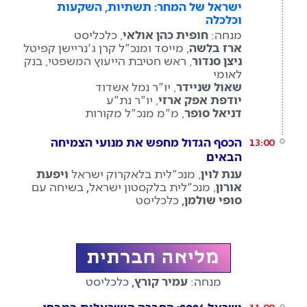
ישראל של המחר: תשתיות, השקעות
וכלכלה
מנחה:
חופית כהן אולאי
, כלכליסט
ארז בלשה
, מייסד ומנכ"ל קרן ג'נריישן קפיטל
ניצן סנדור
, ראש חטיבת הייעוץ המשפטי, בנק
לאומי
שאול שניידר
, יו"ר נמל אשדוד
יודפת אפק ארזי
, יו"ר נת"ע
דניאל סופר
, מ"מ מנכ"ל מקורות
הכסף הגדול מחפש את מנועי הצמיחה
13:00
הבאים
ענת לוין
, מנכ"לית בלאקרוק ישראל
ויפעת
אורון
, מנכ"לית בלקסטון ישראל
,
בשיחה עם
סופי שולמן,
כלכליסט
מליאה חברתית
מנחה:
עמיר קורץ,
כלכליסט