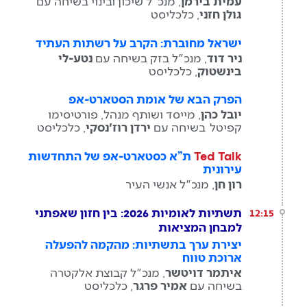
עמית בירמן
, מנכ"ל שיכון ובינוי בשיחה עם
גולן חזני
, כלכליסט
ישראל מחוברת: הקרב על רשתות העתיד
ניר דוד
, מנכ"ל בזק בשיחה עם
נטע-לי
בינשטוק
, כלכליסט
הפרק הבא של אומת הסטארט-אפ
יובל כהן
, מייסד ושותף מנהל, פורטיסימו
קפיטל בשיחה עם
ירדן רוז'נסקי
, כלכליסט
Ted Talk
ת”א כסטארט-אפ של התחדשות
עירונית
רון חן
, מנכ"ל אנשי העיר
תשתיות לאומיות 2026: בין חזון שאפתני
12:15
למבחן המציאות
יצירת ערך בתשתיות: מהקמה להפעלה
ארוכת טווח
איתמר דויטשר
, מנכ"ל קבוצת אלקטרה
בשיחה עם
אמיר פרגר
, כלכליסט