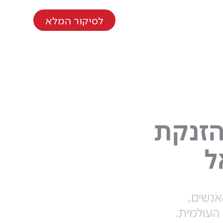
לסיקור המלא
את מהפכת ה-AI להזנקת
ל
כליסט, עם האנשים,