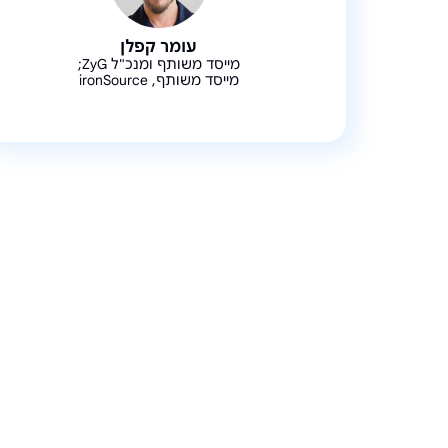
עומר קפלן
מייסד משותף ומנכ"ל ZyG;
מייסד משותף, ironSource