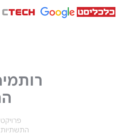
הה
התשתיות ופר