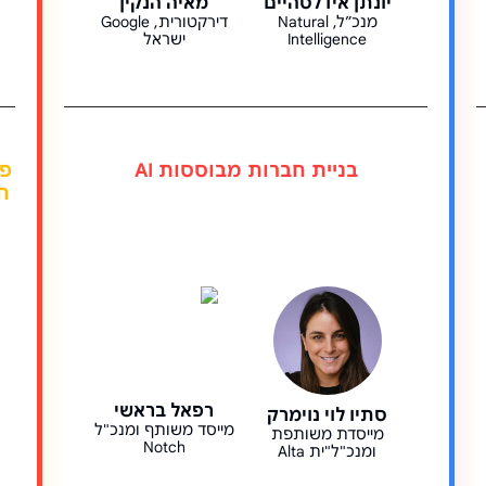
יונתן אידלסהיים
מאיה הנקין
מנכ״ל, Natural
דירקטורית, Google
Intelligence
ישראל
בניית חברות מבוססות AI
ח
רפאל בראשי
סתיו לוי נוימרק
מייסד משותף ומנכ"ל
מייסדת משותפת
Notch
ומנכ"ל"ית Alta