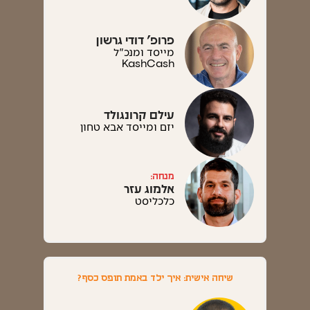
פרופ' דודי גרשון
מייסד ומנכ"ל
KashCash
עילם קרונגולד
יזם ומייסד אבא טחון
מנחה:
אלמוג עזר
כלכליסט
שיחה אישית: איך ילד באמת תופס כסף?