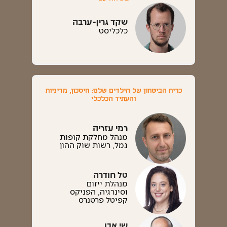
שקד גרין-ערבה
כלכליסט
כרית הביטחון של הילדים שלנו: חיסכון, מדיניות
והעתיד הכלכלי
רמי עזריה
מנהל מחלקת קופות
גמל, רשות שוק ההון
טל חודרה
מנהלת ייזום
וסינרגיה, הפניקס
קפיטל פרטנרס
שי אבו