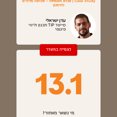
Case Study | שלוש משפחות – שלושה מודלים
לחיסכון
עדן ישראלי
מייסד TIP תכנון וליווי
פיננסי
לצפייה במשדר
13.1
מי נשאר מאחור?